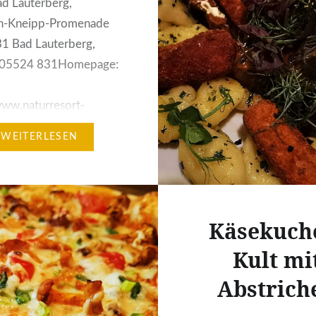
Bad Lauterberg,
an-Kneipp-Promenade
1 Bad Lauterberg,
: 05524 831Homepage:
www.naturresort-
e/cloud9 Von der
WEITERLESEN
f & Turf mit Broccoli,
ffelbrei und
wiebelnPreis: 39,50
gibt runde Abende. Sie
Käsekuch
egeben selten, aber
in und wieder vor. So
Kult mi
end hatte ich im Cloud
Abstrich