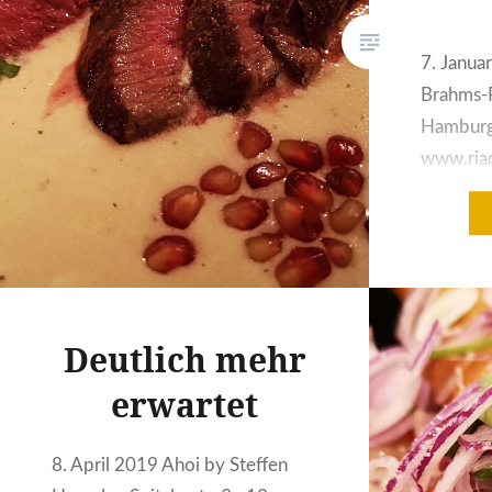
7. Janua
Brahms-P
Hamburg
www.riad
Mansaf 
Beduinis
Datteln,
auf Jogh
Gemüse 
Deutlich mehr
eines Be
Hamburg 
erwartet
gelegene
Riads ein
8. April 2019 Ahoi by Steffen
am groß