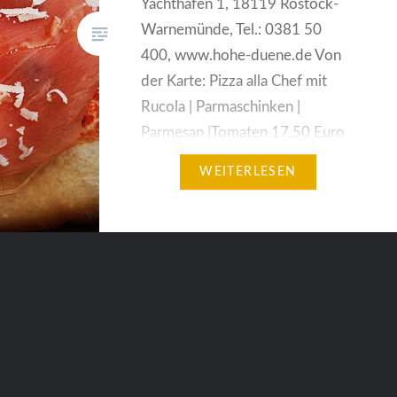
Yachthafen 1, 18119 Rostock-
Warnemünde, Tel.: 0381 50
400, www.hohe-duene.de Von
der Karte: Pizza alla Chef mit
Rucola | Parmaschinken |
Parmesan |Tomaten 17,50 Euro
Wer einmal Urlaub an der
WEITERLESEN
Ostsee machen möchte, sollte
die Hotelanlage Hohe Düne bei
Warnemünde genauer ins Auge
fassen. Was hier in den letzten
Jahren entstanden…