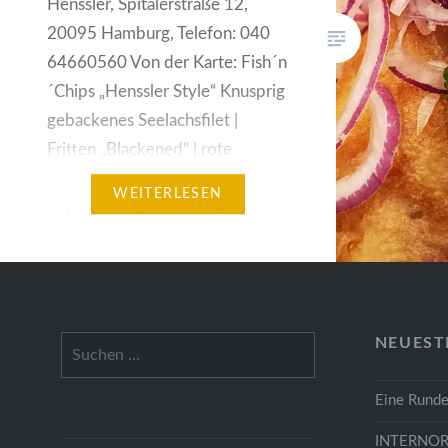
Henssler, Spitalerstraße 12,
20095 Hamburg, Telefon: 040
64660560 Von der Karte: Fish´n
´Chips „Henssler Style“ Knusprig
gebackenes Seelachsfilet |
Fritten „Blackened“ | rote
Zwiebeln | Peperoni | Koriander |
WEITERLESEN
Peperonimayonnaise 9,90 Euro
Ich gebe es zu, Steffen Henssler
gehört zu meinen
Lieblingsköchen. Mein Besuch
vor zwei Jahren in seinem
Suchen
NEUEST
Restaurant Ono in Hamburg…
nach:
Eine Runde
INTERNOR