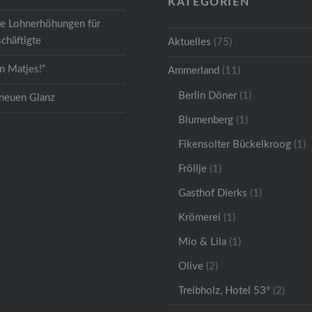
KATEGORIEN
ge Lohnerhöhungen für
chäftigte
Aktuelles
(75)
 Matjes!“
Ammerland
(11)
Berlin Döner
(1)
 neuen Glanz
Blumenberg
(1)
Fikensolter Bückelkroog
(1)
Fröllje
(1)
Gasthof Dierks
(1)
Krömerei
(1)
Mio & Lila
(1)
Olive
(2)
Treibholz, Hotel 53°
(2)