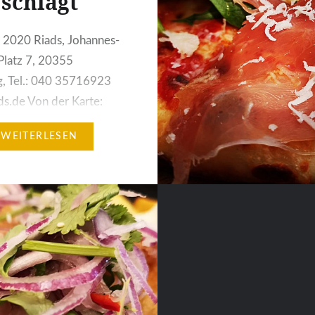
schlägt
r 2020 Riads, Johannes-
latz 7, 20355
, Tel.: 040 35716923
s.de Von der Karte:
Lammrückenfilet
WEITERLESEN
cher Art mit Zimtreis,
 Mandeln und Rosinen
urt-Minzsauce, dazu
21,50 Euro Aufgrund
suches der Laeishalle in
kehrte ich in das nah
 libanesische Restaurant
. Es befindet sich direkt
en Parkplatz und…