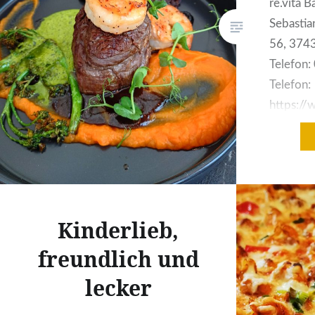
re.vita 
Sebasti
56, 3743
Telefon
Telefon:
https://
revita.d
Karte:Sur
Süßkarto
Rotweinz
Euro Es 
Kinderlieb,
sind zug
kommen h
freundlich und
einen Ab
lecker
9. Das…