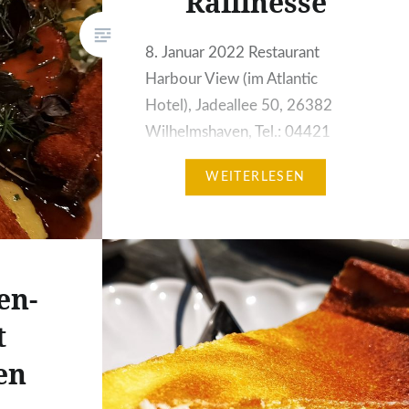
Raffinesse
8. Januar 2022 Restaurant
Harbour View (im Atlantic
Hotel), Jadeallee 50, 26382
Wilhelmshaven, Tel.: 04421
773380
WEITERLESEN
Homepage: https://www.atlantic-
hotels.de/hotel-
wilhelmshaven/restaurant-
harbour-view Von der Karte:
en-
Geschmorte Deichlammschulter
Quellerpesto | frittierte
t
Schwarzwurzeln | Gnocchi 29,00
en
Euro Eine Auszeit im Hotel
Atlantic in Wilhelmshaven lohnt