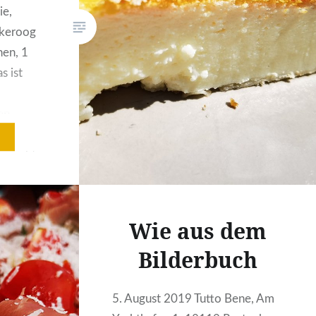
immer. Eben nur für eine Nacht
ie,
sich von Restaurant, Cocktailbar
ekeroog
und Wellness verwöhnen lassen.
hen, 1
Gutes Essen gehört da…
s ist
en
etwas
spricht,
speziell
 schwer
n
Wie aus dem
oder
Bilderbuch
5. August 2019 Tutto Bene, Am