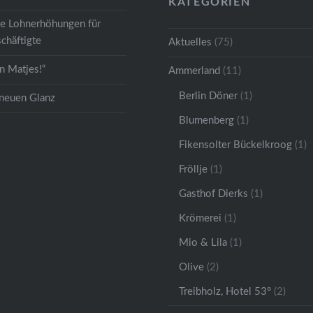
dkette…
KATEGORIEN
ge Lohnerhöhungen für
chäftigte
Aktuelles
(75)
 Matjes!“
Ammerland
(11)
Berlin Döner
(1)
 neuen Glanz
Blumenberg
(1)
Fikensolter Bückelkroog
(1)
Fröllje
(1)
Gasthof Dierks
(1)
Krömerei
(1)
Mio & Lila
(1)
Olive
(2)
Treibholz, Hotel 53°
(2)