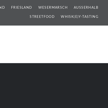
ND
FRIESLAND
WESERMARSCH
AUSSERHALB
STREETFOOD
WHISK(E)Y-TASTING
p