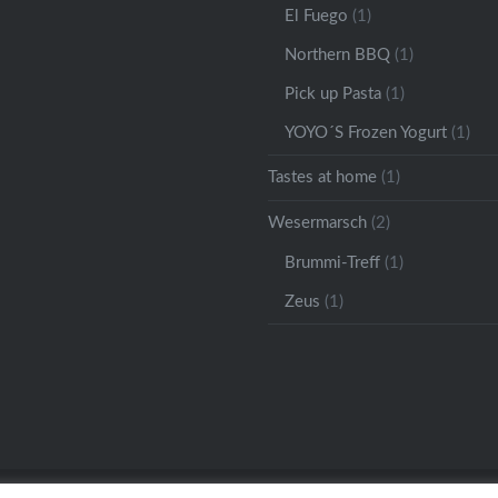
El Fuego
(1)
Northern BBQ
(1)
Pick up Pasta
(1)
YOYO´S Frozen Yogurt
(1)
Tastes at home
(1)
Wesermarsch
(2)
Brummi-Treff
(1)
Zeus
(1)