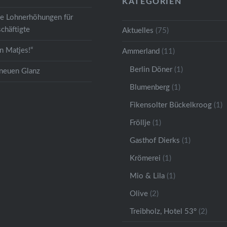
KATEGORIEN
ge Lohnerhöhungen für
chäftigte
Aktuelles
(75)
 Matjes!“
Ammerland
(11)
Berlin Döner
(1)
 neuen Glanz
Blumenberg
(1)
Fikensolter Bückelkroog
(1)
Fröllje
(1)
Gasthof Dierks
(1)
Krömerei
(1)
Mio & Lila
(1)
Olive
(2)
Treibholz, Hotel 53°
(2)