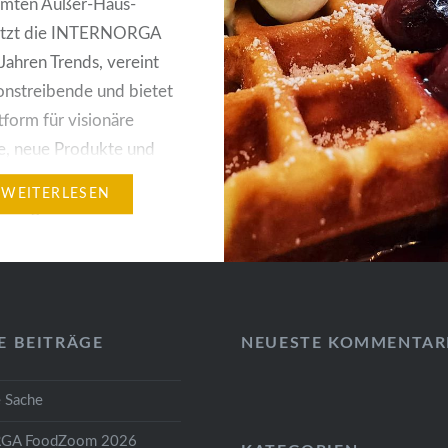
amten Außer-Haus-
etzt die INTERNORGA
 Jahren Trends, vereint
onstreibende und bietet
tform für visionäre
e, neue Produkte und
sweisende
WEITERLESEN
istungen. Erstmals
abei im Jahr 2022 alle
 des Zukunftsthemas
sierung‘ in einer Halle
t: Vom 18. bis 22. März
E BEITRÄGE
NEUESTE KOMMENTAR
nden Besuchende den
ungsbereich ‚Digitale
 Sache
ungen‘…
GA FoodZoom 2026