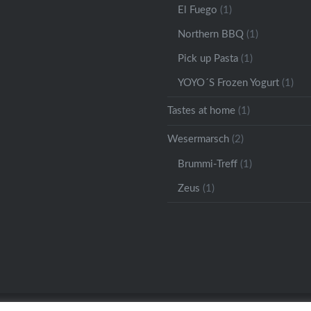
El Fuego
(1)
Northern BBQ
(1)
Pick up Pasta
(1)
YOYO´S Frozen Yogurt
(1)
Tastes at home
(1)
Wesermarsch
(2)
Brummi-Treff
(1)
Zeus
(1)