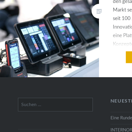
den ges
Markt s
seit 100
Innovati
eine Plat
Konzept
zukunft
Dienstle
werden d
Akteure
‚Digitali
gebündel
Suchen
NEUEST
2022 fi
nach:
Ausstell
Eine Runde
Anwend
INTERNOR