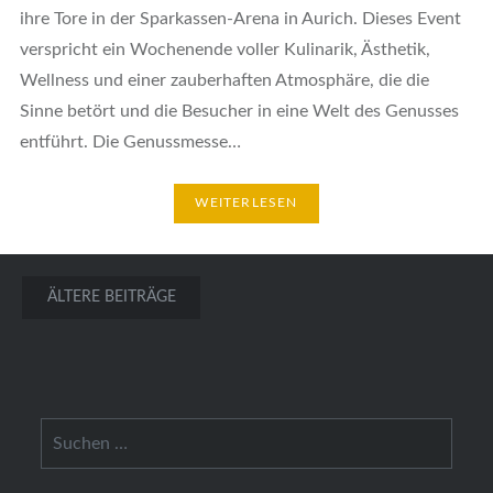
ihre Tore in der Sparkassen-Arena in Aurich. Dieses Event
verspricht ein Wochenende voller Kulinarik, Ästhetik,
Wellness und einer zauberhaften Atmosphäre, die die
Sinne betört und die Besucher in eine Welt des Genusses
entführt. Die Genussmesse…
WEITERLESEN
Beitragsnavigation
ÄLTERE BEITRÄGE
Suchen
nach: