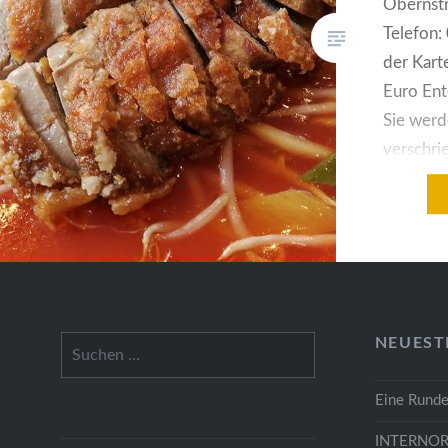
Obernstr
Telefon
der Kart
Euro Ent
Sie werd
verschrie
alle asia
zutrifft. 
Geschmac
asiatisc
verbreit
Varel wi
Suchen
NEUEST
nach:
Eine Runde
INTERNOR