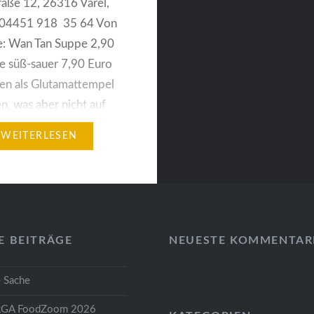
aße 12, 26316 Varel,
: 04451 918 35 64 Von
e: Wan Tan Suppe 2,90
e süß-sauer 7,90 Euro
en als Glutamattempel
n, was aber nicht auf
tischen Restaurants
WEITERLESEN
Sicherlich sind
ksverstärker in der
hen Küche weit
et, aber bei Asia Wok in
rd…
E BEITRÄGE
NEUESTE KOMMENTAR
 Sache
GA FoodZoom 2026