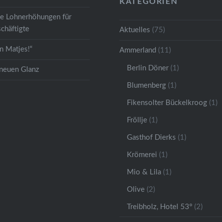
KATEGORIEN
ge Lohnerhöhungen für
chäftigte
Aktuelles
(75)
 Matjes!“
Ammerland
(11)
Berlin Döner
(1)
 neuen Glanz
Blumenberg
(1)
Fikensolter Bückelkroog
(1)
Fröllje
(1)
Gasthof Dierks
(1)
Krömerei
(1)
Mio & Lila
(1)
Olive
(2)
Treibholz, Hotel 53°
(2)