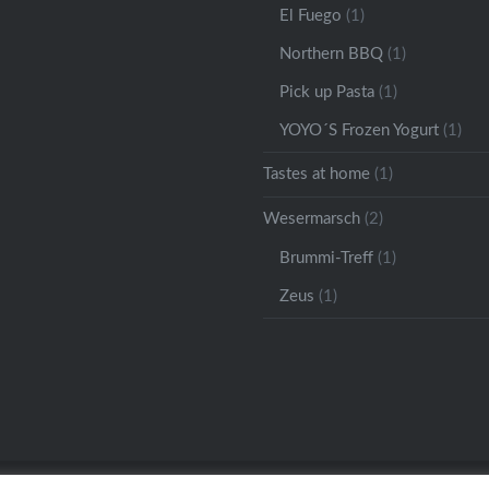
El Fuego
(1)
Northern BBQ
(1)
Pick up Pasta
(1)
YOYO´S Frozen Yogurt
(1)
Tastes at home
(1)
Wesermarsch
(2)
Brummi-Treff
(1)
Zeus
(1)