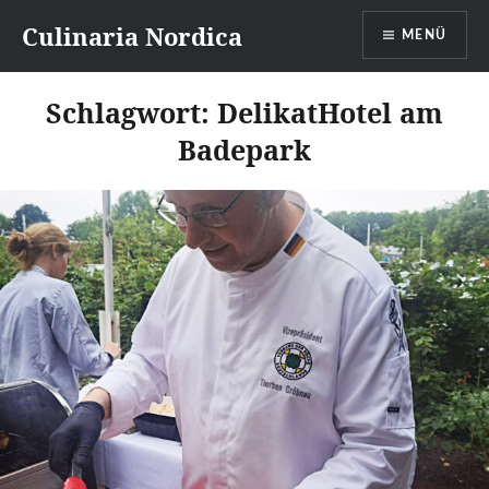
Direkt
Culinaria Nordica
MENÜ
zum
Inhalt
Schlagwort:
DelikatHotel am
Badepark