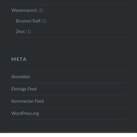
Wesermarsch
(2)
Brummi-Treff
(1)
Zeus
(1)
META
Anmelden
Eintrags-Feed
Kommentar-Feed
WordPress.org