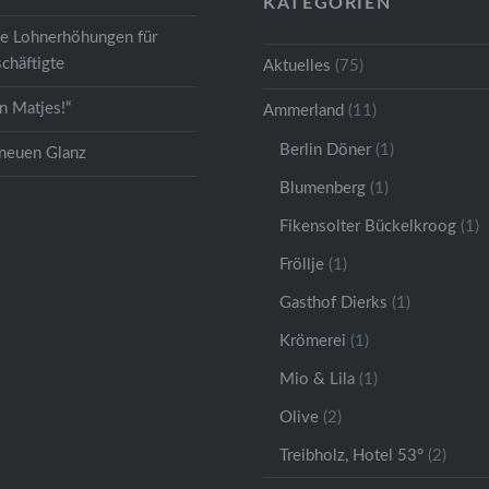
KATEGORIEN
ge Lohnerhöhungen für
chäftigte
Aktuelles
(75)
 Matjes!“
Ammerland
(11)
Berlin Döner
(1)
 neuen Glanz
Blumenberg
(1)
Fikensolter Bückelkroog
(1)
Fröllje
(1)
Gasthof Dierks
(1)
Krömerei
(1)
Mio & Lila
(1)
Olive
(2)
Treibholz, Hotel 53°
(2)