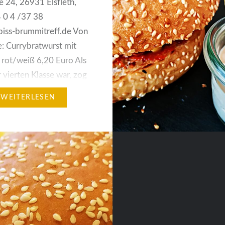
 24, 26931 Elsfleth,
4 0 4 /37 38
iss-brummitreff.de Von
e: Currybratwurst mit
rot/weiß 6,20 Euro Als
r vierten Klasse war, zog
meiner Familie von
WEITERLESEN
k-Mitttelort nach
-Lienen. Meine Eltern
ort eine totale Baracke
aber es zählte die Lage