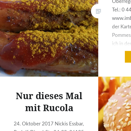
Oberrege
Tel.: 0 4
www.imb
der Kart
Pommes 
ich in de
ich mit 
Oldenbro
Elsfleth
hatten d
gekauft, 
Nur dieses Mal
–…
mit Rucola
24. Oktober 2017 Nickis Essbar,