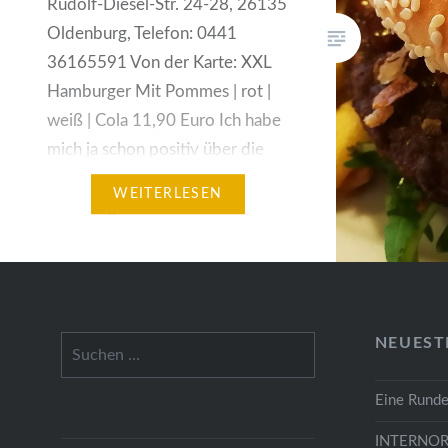
Rudolf-Diesel-Str. 24-28, 26135
Oldenburg, Telefon: 0441
36165591 Von der Karte: XXL
Hamburger Mit Pommes | rot |
weiß | Cola 11,90 Euro Ich habe
mich ja schon positiv über die
Pommes und den vor allem
WEITERLESEN
leicht angewärmten Ketchup in
Nickis Essbar ausgelassen.
Meiner Meinung nach mit die
besten Pommes, die man…
Suchen
NEUEST
nach:
Eine Runde
INTERNOR