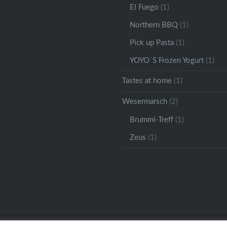
El Fuego
(1)
Northern BBQ
(1)
Pick up Pasta
(1)
YOYO´S Frozen Yogurt
(1)
Tastes at home
(1)
Wesermarsch
(2)
Brummi-Treff
(1)
Zeus
(1)