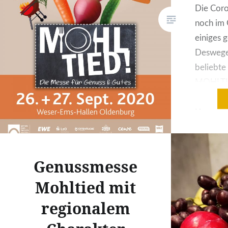
Die Coro
noch im 
einiges 
Deswege
beliebt
MOHLTIE
Hallen O
Die ursp
angeset
wird nun
Septemb
Genussmesse
Allerding
Mohltied mit
Verände
werden d
regionalem