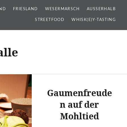
ND
FRIESLAND
WESERMARSCH
AUSSERHALB
STREETFOOD
WHISK(E)Y-TASTING
lle
Gaumenfreude
n auf der
Mohltied