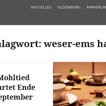
AKTUELLES
OLDENBURG
AMMERLA
hlagwort:
weser-ems ha
Mohltied
artet Ende
eptember