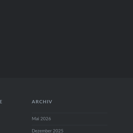
Familienbetriebe,
vielversprechende Newcomer
und…
E
ARCHIV
Mai 2026
Dezember 2025