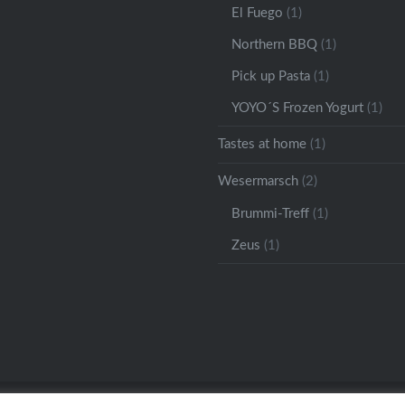
El Fuego
(1)
Northern BBQ
(1)
Pick up Pasta
(1)
YOYO´S Frozen Yogurt
(1)
Tastes at home
(1)
Wesermarsch
(2)
Brummi-Treff
(1)
Zeus
(1)