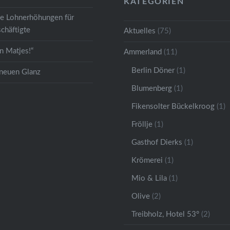
KATEGORIEN
ge Lohnerhöhungen für
chäftigte
Aktuelles
(75)
 Matjes!“
Ammerland
(11)
Berlin Döner
(1)
 neuen Glanz
Blumenberg
(1)
Fikensolter Bückelkroog
(1)
Fröllje
(1)
Gasthof Dierks
(1)
Krömerei
(1)
Mio & Lila
(1)
Olive
(2)
Treibholz, Hotel 53°
(2)