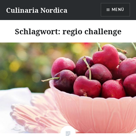
Direkt
Culinaria Nordica
MENÜ
zum
Inhalt
Schlagwort:
regio challenge